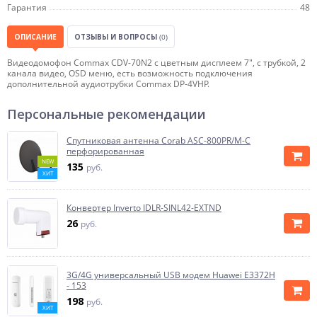
Гарантия
48
ОПИСАНИЕ
ОТЗЫВЫ И ВОПРОСЫ
(0)
Видеодомофон Commax CDV-70N2 с цветным дисплеем 7", с трубкой, 2
канала видео, OSD меню, есть возможность подключения
дополнительной аудиотрубки Commax DP-4VHP.
Персональные рекомендации
Спутниковая антенна Corab ASC-800PR/M-C
перфорированная
NEW
135
руб.
ХИТ
Конвертер Inverto IDLR-SINL42-EXTND
26
руб.
3G/4G универсальный USB модем Huawei E3372H
- 153
198
руб.
ХИТ