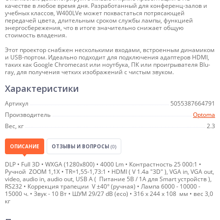
качестве в любое время дня. Разработанный для конференц-залов и
учебных классов, W400LVe может похвастаться потрясающей
передачей цвета, длительным сроком службы лампы, функцией
энергосбережения, что в итоге значительно снижает общую
стоимость владения.
Этот проектор снабжен несколькими входами, встроенным динамиком
и USB-портом. Идеально подходит для подключения адаптеров HDMI,
таких как Google Chromecast или ноутбука, ПК или проигрывателя Blu-
ray, для получения четких изображений с чистым звуком.
Характеристики
Артикул
5055387664791
Производитель
Optoma
Вес, кг
2.3
ОПИСАНИЕ
ОТЗЫВЫ И ВОПРОСЫ
(0)
DLP • Full 3D • WXGA (1280x800) • 4000 Lm • Контрастность 25 000:1 •
Ручной ZOOM 1,1X • TR=1,55-1,73:1 • HDMI ( V 1.4a "3D" ), VGA in, VGA out,
video, audio in, audio out, USB A ( Питание 5В / 1A для Smart устройств ),
RS232 • Коррекция трапеции V ±40° (ручная) • Лампа 6000 - 10000 -
15000 ч. • Звук - 10 Вт • ШУМ 29/27 dB (eco) • 316 x 244 x 108 мм • вес 3,0
кг