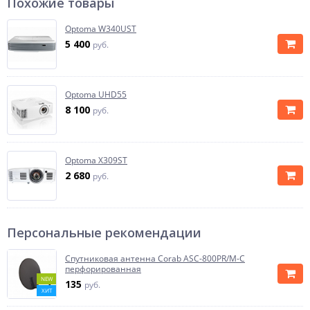
Похожие товары
Optoma W340UST
5 400
руб.
Optoma UHD55
8 100
руб.
Optoma X309ST
2 680
руб.
Персональные рекомендации
Спутниковая антенна Corab ASC-800PR/M-C
перфорированная
NEW
135
руб.
ХИТ