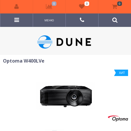
0
0
0
МЕНЮ
Optoma W400LVe
ХИТ